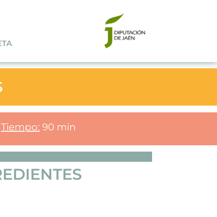
ETA
S
Tiempo:
90 min
REDIENTES
a