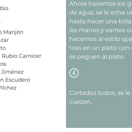
Ahora hacemos los g
bio
de agua, se le echa un
hasta hacer una bol
r
las manos y vamos co
o Manjón
hacemos al estilo spa
ázar
tiras en un plato co
to
 Rubio Carnicer
se peguen al plato.
ros
 Jiménez
ón Escudero
Vílchez
Cortados todos, se le 
cuezan.