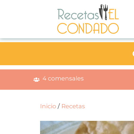
4 comensales
Inicio
/
Recetas