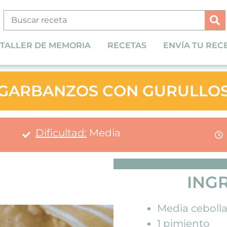
TALLER DE MEMORIA
RECETAS
ENVÍA TU REC
GARBANZOS CON GURULLO
Dificultad:
Media
ING
Media ceboll
1 pimiento