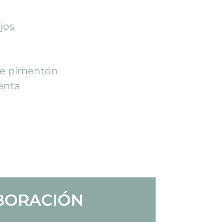
jos
de pimentón
ienta
BORACIÓN