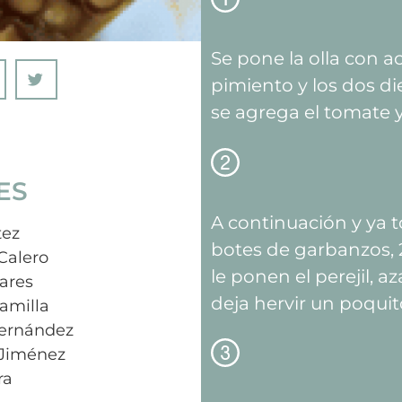
Se pone la olla con ace
pimiento y los dos di
se agrega el tomate 
ES
A continuación y ya t
tez
botes de garbanzos, 
Calero
le ponen el perejil, a
vares
deja hervir un poquit
amilla
ernández
 Jiménez
ra