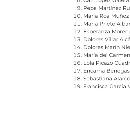
Cati López Galera
Pepa Martínez Ru
María Roa Muñoz
María Prieto Aiba
Esperanza Moren
Dolores Villar Alc
Dolores Marín Nie
María del Carmen
Lola Picazo Cuad
Encarna Benegas
Sebastiana Alarc
Francisca García 