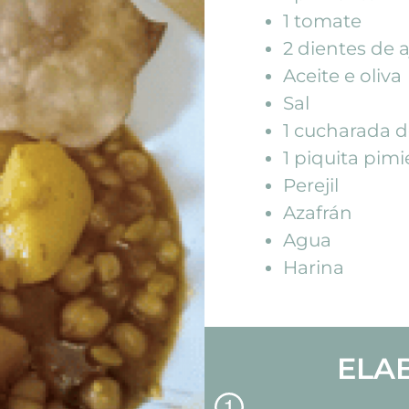
1 tomate
2 dientes de a
Aceite e oliva
Sal
1 cucharada 
1 piquita pim
Perejil
Azafrán
Agua
Harina
ELA