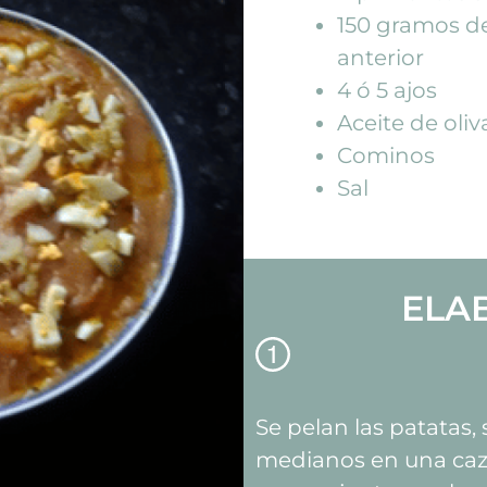
150 gramos de
anterior
4 ó 5 ajos
Aceite de oliv
Cominos
Sal
ELA
Se pelan las patatas, 
medianos en una cazu