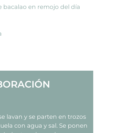
 bacalao en remojo del día
a
BORACIÓN
se lavan y se parten en trozos
ela con agua y sal. Se ponen