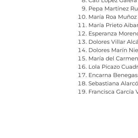
Cati López Galera
Pepa Martínez Ru
María Roa Muñoz
María Prieto Aiba
Esperanza Moren
Dolores Villar Alc
Dolores Marín Nie
María del Carmen
Lola Picazo Cuad
Encarna Benegas
Sebastiana Alarc
Francisca García 