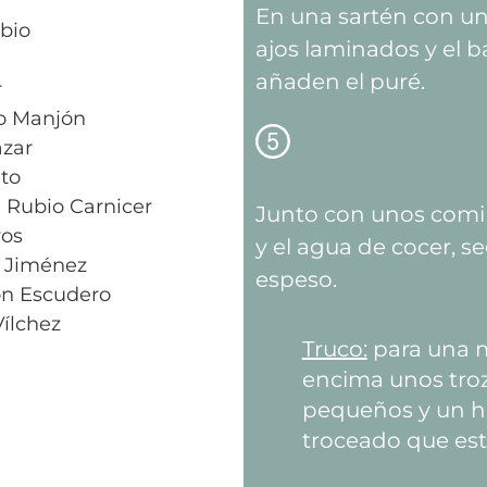
En una sartén con un 
bio
ajos laminados y el 
añaden el puré.
r
o Manjón
ázar
to
 Rubio Carnicer
Junto con unos comin
ros
y el agua de cocer, 
 Jiménez
espeso.
ón Escudero
Vílchez
Truco:
para una m
encima unos tro
pequeños y un h
troceado que est