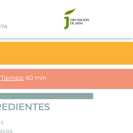
ETA
Tiempo:
60 min
REDIENTES
as
secos