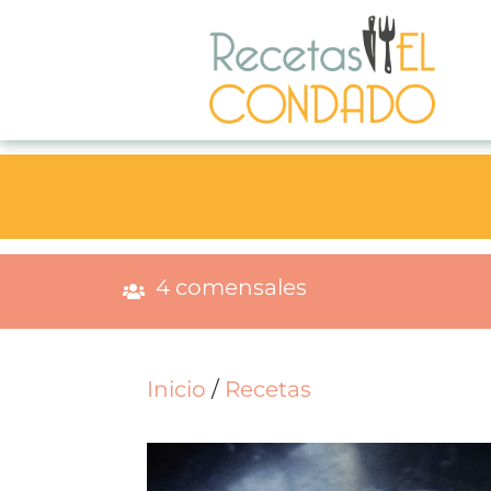
4 comensales
Inicio
/
Recetas