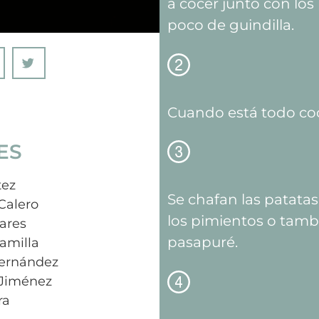
a cocer junto con los
poco de guindilla.
Cuando está todo coc
ES
tez
Se chafan las patatas
Calero
los pimientos o tamb
vares
pasapuré.
amilla
ernández
 Jiménez
ra