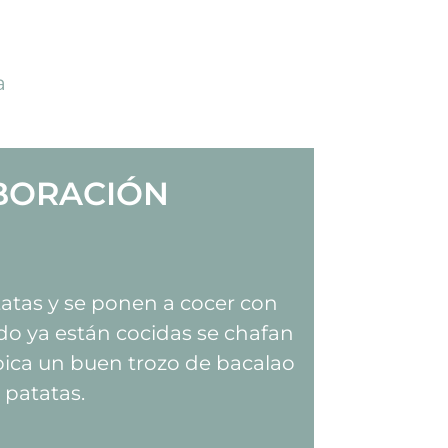
a
BORACIÓN
tatas y se ponen a cocer con
do ya están cocidas se chafan
pica un buen trozo de bacalao
s patatas.