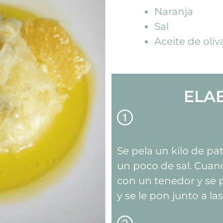
Naranja
Sal
Aceite de oliv
ELA
Se pela un kilo de pa
un poco de sal. Cuan
con un tenedor y se 
y se le pon junto a la