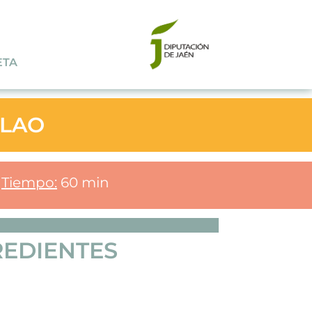
ETA
ALAO
Tiempo:
60 min
REDIENTES