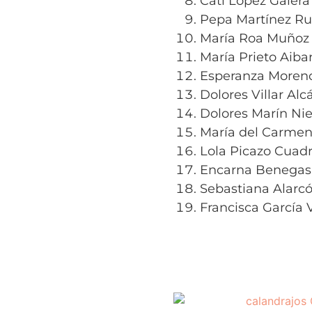
Cati López Galera
Pepa Martínez Ru
María Roa Muñoz
María Prieto Aiba
Esperanza Moren
Dolores Villar Alc
Dolores Marín Nie
María del Carmen
Lola Picazo Cuad
Encarna Benegas
Sebastiana Alarc
Francisca García 