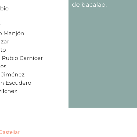
de bacalao.
bio
r
o Manjón
ázar
to
 Rubio Carnicer
ros
 Jiménez
ón Escudero
Vílchez