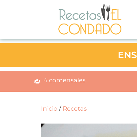
ENS
4 comensales
Inicio
/
Recetas