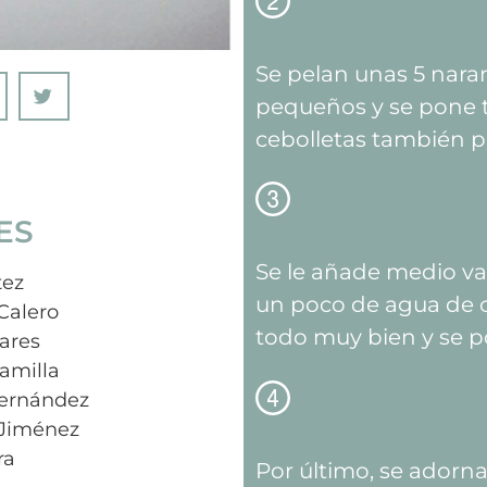
Se pelan unas 5 naran
pequeños y se pone 
cebolletas también p
ES
Se le añade medio va
tez
un poco de agua de c
Calero
todo muy bien y se p
vares
amilla
ernández
 Jiménez
ra
Por último, se adorna