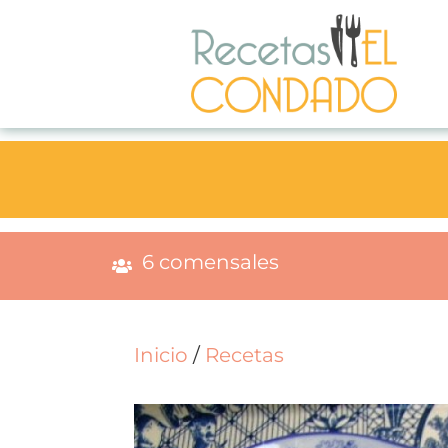
6 comensales
Inicio
/
Recetas