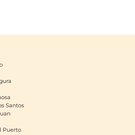
lo
gura
mosa
os Santos
Juan
l Puerto