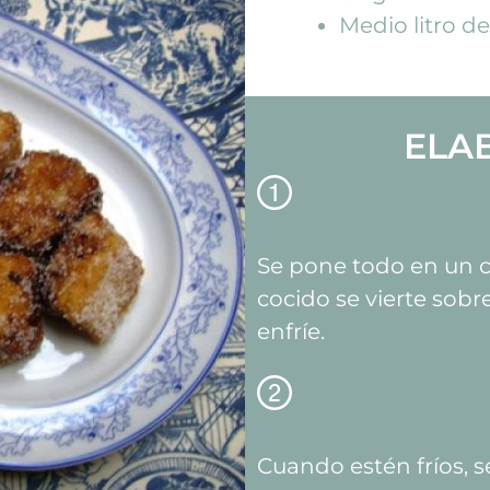
Medio litro d
ELA
Se pone todo en un c
cocido se vierte sob
enfríe.
Cuando estén fríos, s