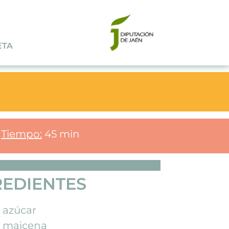
ETA
Tiempo:
45 min
REDIENTES
 azúcar
e maicena