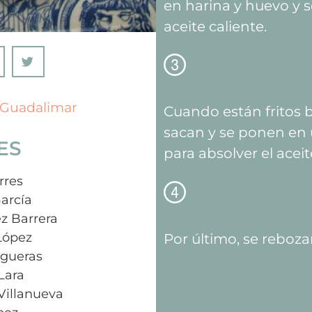
en harina y huevo y s
aceite caliente.
l Guadalimar
Cuando están fritos b
sacan y se ponen en 
ES
para absolver el aceit
rres
García
z Barrera
López
Por último, se reboza
lgueras
Lara
Villanueva