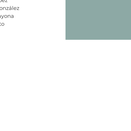
pez
onzález
ayona
to