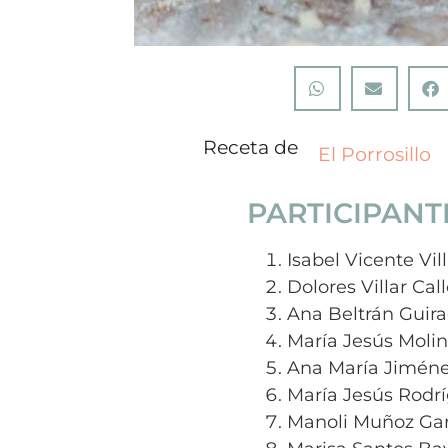
Receta de
El Porrosillo
PARTICIPANT
Isabel Vicente Vill
Dolores Villar Call
Ana Beltrán Guir
María Jesús Molin
Ana María Jiméne
María Jesús Rodr
Manoli Muñoz Gar