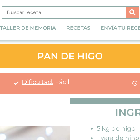
TALLER DE MEMORIA
RECETAS
ENVÍA TU REC
PAN DE HIGO
Dificultad:
Fácil
ING
5 kg de higo
1 vara de hino