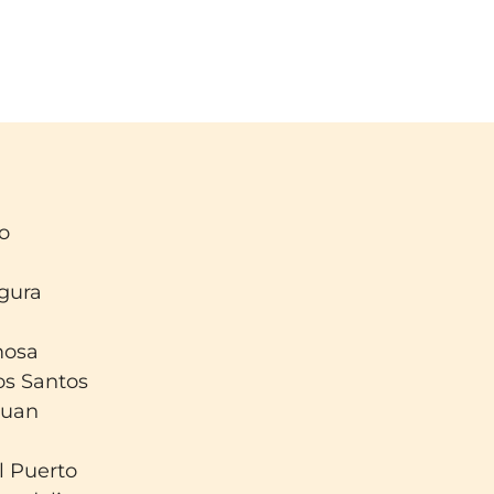
lo
gura
mosa
os Santos
Juan
l Puerto