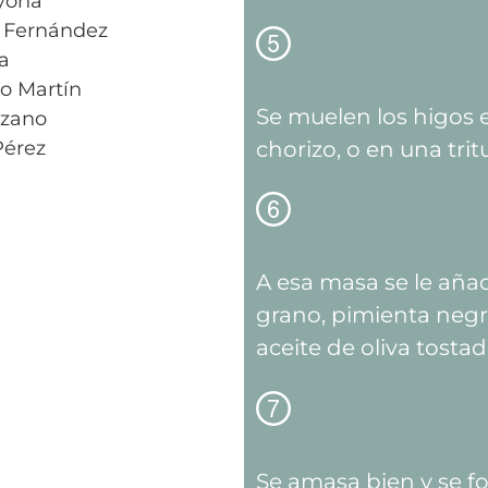
yona
 Fernández
a
o Martín
Se muelen los higos
ozano
Pérez
chorizo, o en una trit
A esa masa se le aña
grano, pimienta negr
aceite de oliva tostad
Se amasa bien y se fo