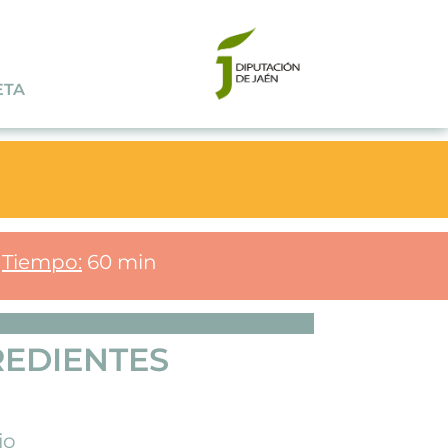
ETA
Tiempo:
60 min
REDIENTES
jo