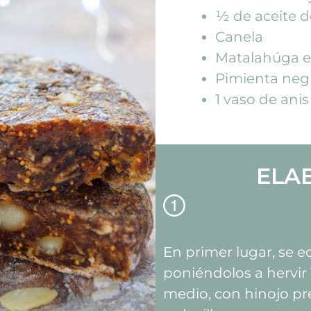
½ de aceite d
Canela
Matalahúga e
Pimienta neg
1 vaso de anis
ELA
En primer lugar, se e
poniéndolos a hervir
medio, con hinojo p