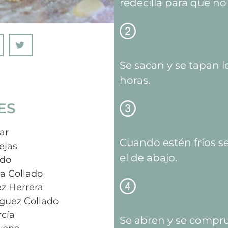
redecilla para que no
Se sacan y se tapan 
horas.
ES
ar
Cuando estén fríos se 
ejas
el de abajo.
ado
a Collado
z Herrera
íguez Collado
cía
Se abren y se compr